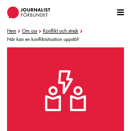
Hoppa
till
huvudinnehåll
Hem
Om oss
Konflikt och strejk
När kan en konfliktsituation uppstå?