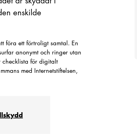
det är skyddat i
den enskilde
t föra ett förtroligt samtal. En
 surfar anonymt och ringer utan
checklista för digitalt
ammans med Internetstiftelsen,
ällskydd