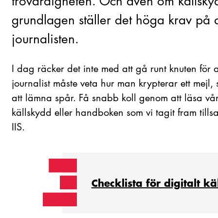
trovärdigheten. Och även om källskyd
grundlagen ställer det höga krav på 
journalisten.
I dag räcker det inte med att gå runt knuten för at
journalist måste veta hur man krypterar ett mejl,
att lämna spår. Få snabb koll genom att läsa vår 
källskydd eller handboken som vi tagit fram tills
IIS.
Checklista för digitalt k