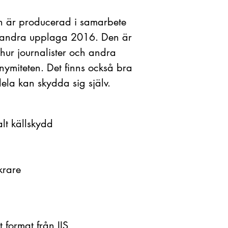
on är producerad i samarbete
 en andra upplaga 2016. Den är
å hur journalister och andra
ymiteten. Det finns också bra
dela kan skydda sig själv.
alt källskydd
krare
t format från IIS