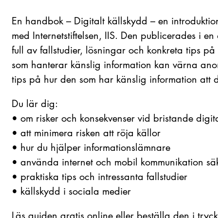
En handbok – Digitalt källskydd – en introdukti
med Internetstiftelsen, IIS. Den publicerades i
full av fallstudier, lösningar och konkreta tips p
som hanterar känslig information kan värna anon
tips på hur den som har känslig information att 
Du lär dig:
• om risker och konsekvenser vid bristande digit
• att minimera risken att röja källor
• hur du hjälper informationslämnare
• använda internet och mobil kommunikation sä
• praktiska tips och intressanta fallstudier
• källskydd i sociala medier
Läs guiden gratis online eller beställa den i tryck