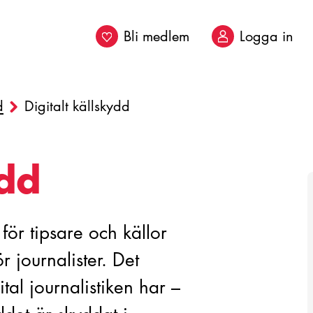
Bli medlem
Logga in
d
Digitalt källskydd
ydd
ör tipsare och källor
r journalister. Det
al journalistiken har –