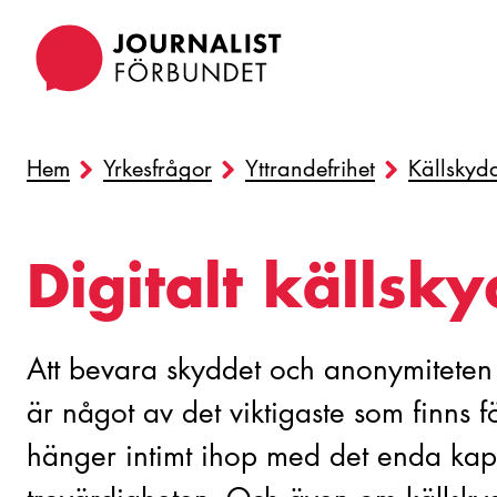
Hoppa
till
huvudinnehåll
Hem
Yrkesfrågor
Yttrandefrihet
Källskyd
Digitalt källsk
Att bevara skyddet och anonymiteten f
är något av det viktigaste som finns fö
hänger intimt ihop med det enda kapit