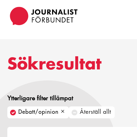
Hoppa
till
huvudinnehåll
Sökresultat
Ytterligare filter tillämpat
Debatt/opinion
Återställ allt