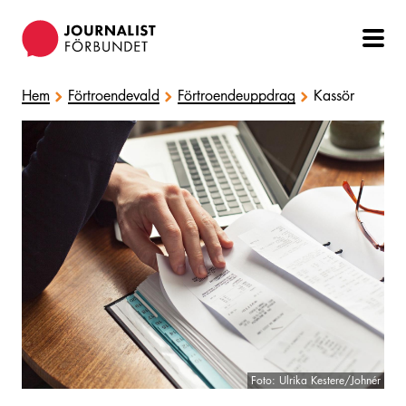
Hoppa
till
huvudinnehåll
Hem
Förtroendevald
Förtroendeuppdrag
Kassör
Foto: Ulrika Kestere/Johnér