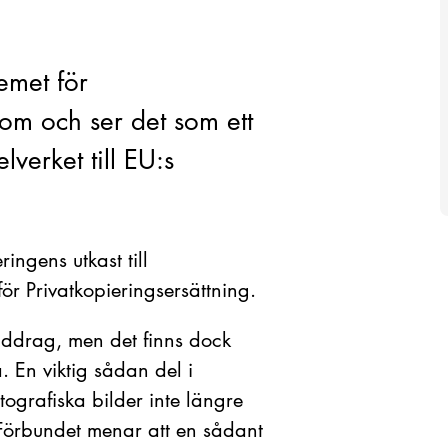
emet för
 om och ser det som ett
lverket till EU:s
ingens utkast till
för Privatkopieringsersättning.
vuddrag, men det finns dock
a. En viktig sådan del i
otografiska bilder inte längre
. Förbundet menar att en sådant