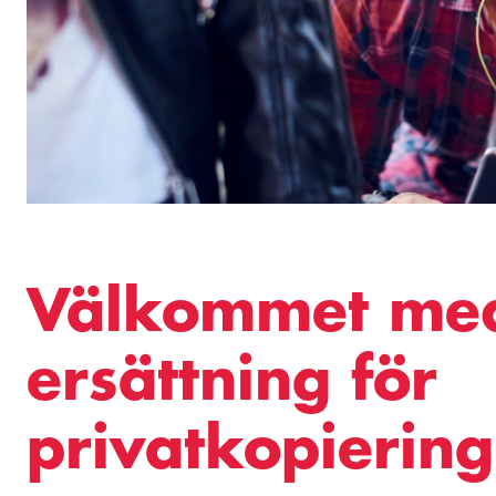
Välkommet me
ersättning för
privatkopiering