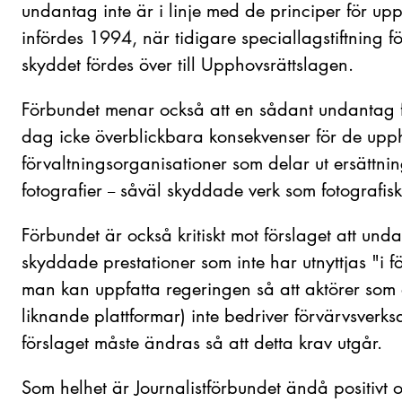
undantag inte är i linje med de principer för up
infördes 1994, när tidigare speciallagstiftning f
skyddet fördes över till Upphovsrättslagen.
Förbundet menar också att en sådant undantag fö
dag icke överblickbara konsekvenser för de upph
förvaltningsorganisationer som delar ut ersättnin
fotografier
såväl skyddade verk som fotografisk
–
Förbundet är också kritiskt mot förslaget att un
skyddade prestationer som inte har utnyttjas "i 
man kan uppfatta regeringen så att aktörer som
liknande plattformar) inte bedriver förvärvsverk
förslaget måste ändras så att detta krav utgår.
Som helhet är Journalistförbundet ändå positivt 