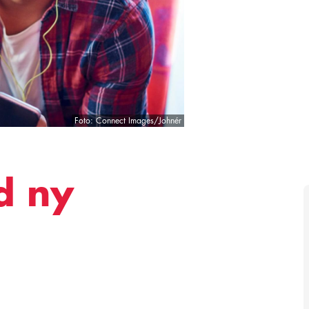
Foto: Connect Images/Johnér
d ny