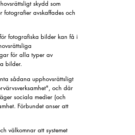
phovsrättsligt skydd som
ör fotografier avskaffades och
r fotografiska bilder kan få i
ovsrättsliga
gar för alla typer av
a bilder.
danta sådana upphovsrättsligt
förvärvsverksamhet", och där
 äger sociala medier (och
samhet. Förbundet anser att
och välkomnar att systemet