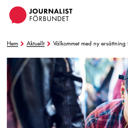
Hoppa
till
huvudinnehåll
Hem
Aktuellt
Välkommet med ny ersättning f