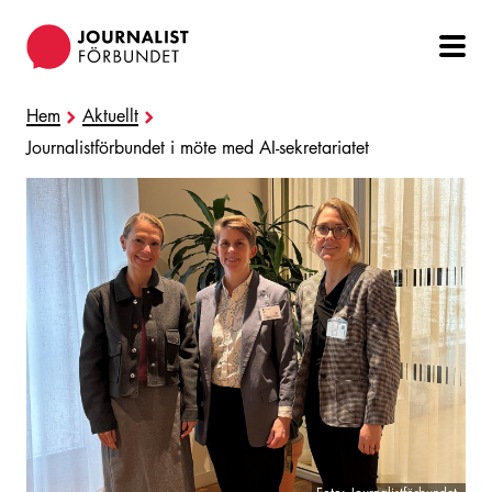
Hoppa
till
huvudinnehåll
Hem
Aktuellt
Journalistförbundet i möte med AI-sekretariatet