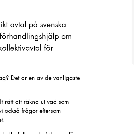
unikt avtal på svenska
 förhandlingshjälp om
llektivavtal för
rag? Det är en av de vanligaste
lt rätt att räkna ut vad som
vi också frågor eftersom
t.