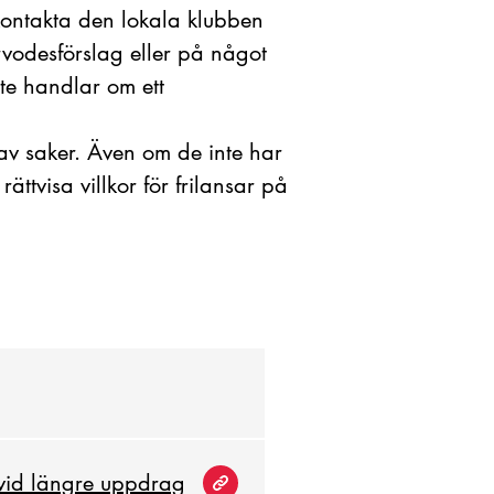
kontakta den lokala klubben
vodesförslag eller på något
nte handlar om ett
v saker. Även om de inte har
ättvisa villkor för frilansar på
 vid längre uppdrag