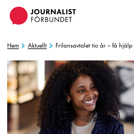
Hoppa
till
huvudinnehåll
Hem
Aktuellt
Frilansavtalet tio år – få hjäl