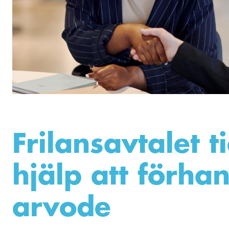
Frilansavtalet ti
hjälp att förha
arvode