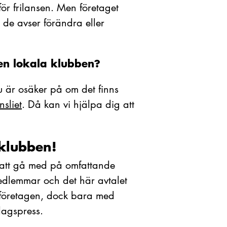
ör frilansen. Men företaget
de avser förändra eller
den lokala klubben?
 är osäker på om det finns
sliet
. Då kan vi hjälpa dig att
 klubben!
an att gå med på omfattande
smedlemmar och det här avtalet
ieföretagen, dock bara med
 dagspress.