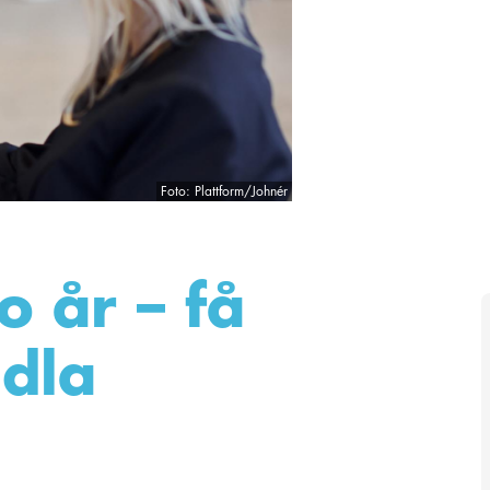
Foto: Plattform/Johnér
o år – få
ndla