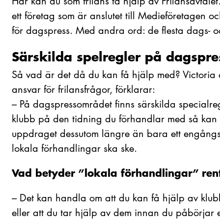
Här kan du som frilans ta hjälp av Frilansavtalet. 
ett företag som är anslutet till Medieföretagen oc
för dagspress. Med andra ord: de flesta dags- oc
Särskilda spelregler på dagspr
Så vad är det då du kan få hjälp med? Victori
ansvar för frilansfrågor, förklarar:
–
På dagspressområdet finns särskilda specialreg
klubb på den tidning du förhandlar med så kan 
uppdraget dessutom längre än bara ett engångstill
lokala förhandlingar ska ske.
Vad betyder ”lokala förhandlingar” ren
–
Det kan handla om att du kan få hjälp av klub
eller att du tar hjälp av dem innan du påbörjar