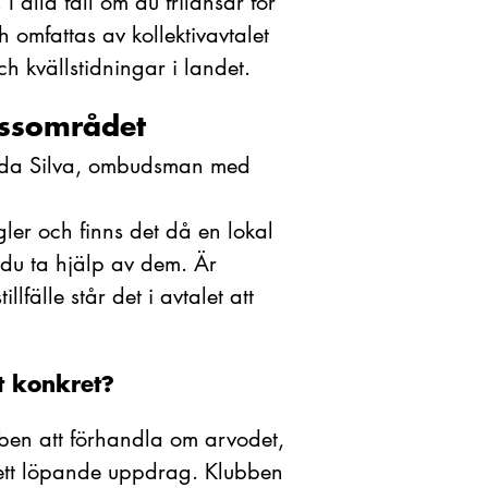
I alla fall om du frilansar för
h omfattas av kollektivavtalet
h kvällstidningar i landet.
essområdet
a da Silva, ombudsman med
ler och finns det då en lokal
du ta hjälp av dem. Är
fälle står det i avtalet att
t konkret?
ben att förhandla om arvodet,
 ett löpande uppdrag. Klubben