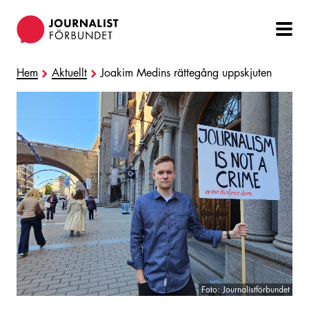
Hoppa
till
huvudinnehåll
Hem
Aktuellt
Joakim Medins rättegång uppskjuten
Foto: Journalistförbundet