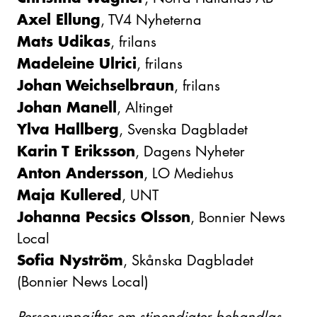
Axel Ellung
, TV4 Nyheterna
Mats Udikas
, frilans
Madeleine Ulrici
, frilans
Johan Weichselbraun
, frilans
Johan Manell
, Altinget
Ylva Hallberg
, Svenska Dagbladet
Karin T Eriksson
, Dagens Nyheter
Anton Andersson
, LO Mediehus
Maja Kullered
, UNT
Johanna Pecsics Olsson
, Bonnier News
Local
Sofia Nyström
, Skånska Dagbladet
(Bonnier News Local)
Personuppgifter om stipendiater behandlas