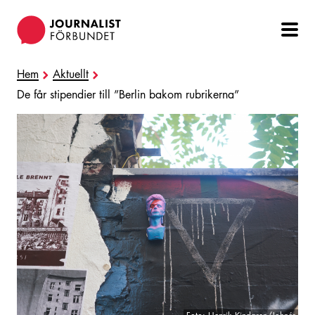
Hoppa
till
huvudinnehåll
Hem
Aktuellt
De får stipendier till ”Berlin bakom rubrikerna”