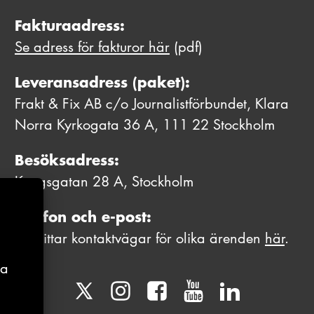
Fakturaadress:
Se adress för fakturor här
(pdf)
Leveransadress (paket):
Frakt & Fix AB c/o Journalistförbundet, Klara
Norra Kyrkogata 36 A, 111 22 Stockholm
Besöksadress:
Kungsgatan 28 A, Stockholm
Telefon och e-post:
Du hittar kontaktvägar för olika ärenden
här
.
ka