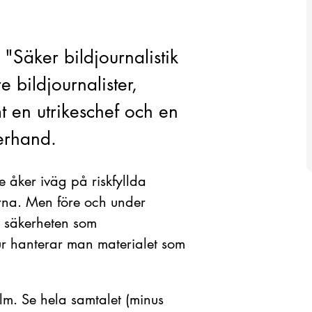
"Säker bildjournalistik
 bildjournalister,
 en utrikeschef och en
terhand.
 åker iväg på riskfyllda
rna. Men före och under
r säkerheten som
r hanterar man materialet som
olm. Se hela samtalet (minus