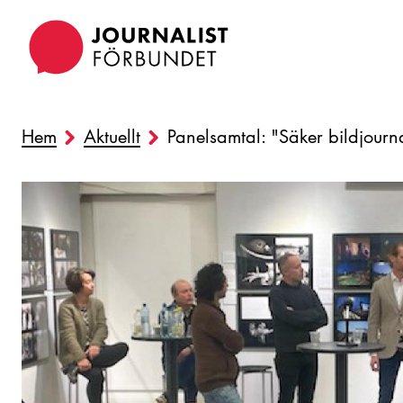
Hoppa
till
huvudinnehåll
Hem
Aktuellt
Panelsamtal: "Säker bildjourn