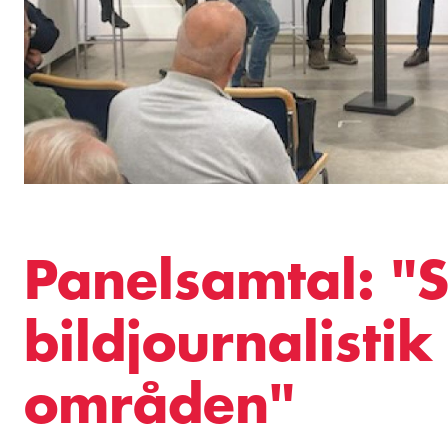
Panelsamtal: "
bildjournalistik
områden"