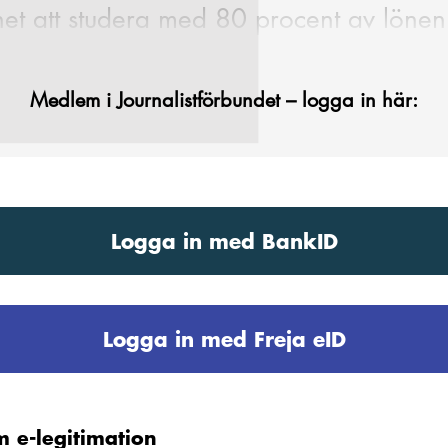
ghet att studera med 80 procent av lönen
Medlem i Journalistförbundet – logga in här:
Logga in med BankID
Logga in med Freja eID
 e-legitimation