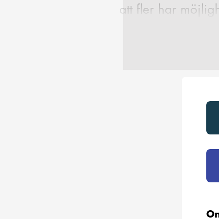
att fler har möjli
Om