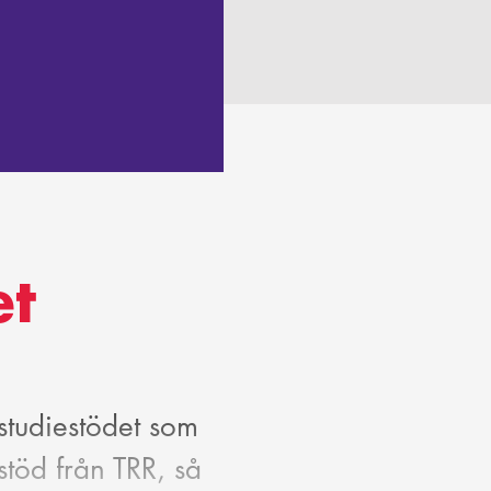
et
studiestödet som
töd från TRR, så